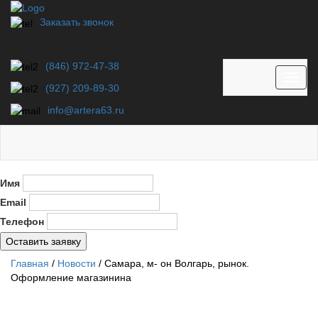
Заказать звонок
(846) 972-47-38
Toggl
(927) 209-89-30
naviga
info@artera63.ru
Имя
Email
Телефон
Оставить заявку
Главная
/
Новости
/
Самара, м- он Волгарь, рынок.
Оформление магазинина